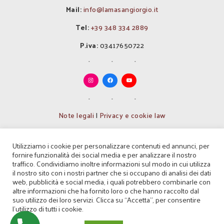
Mail:
info@lamasangiorgio.it
Tel:
+39 348 334 2889
P.iva:
03417650722
Note legali
|
Privacy e cookie law
Codice Identificativo nazionale
Utilizziamo i cookie per personalizzare contenuti ed annunci, per
(CIN): IT072037B500021087
fornire funzionalità dei social media e per analizzare il nostro
traffico. Condividiamo inoltre informazioni sul modo in cui utilizza
Codice Identificativo regionale
il nostro sito con i nostri partner che si occupano di analisi dei dati
(CIR): 072037B500021087
web, pubblicità e social media, i quali potrebbero combinarle con
altre informazioni che ha fornito loro o che hanno raccolto dal
Codice Identificativo struttura
suo utilizzo dei loro servizi. Clicca su “Accetta”, per consentire
(CIS): BA07203751000005955
l'utilizzo di tutti i cookie.